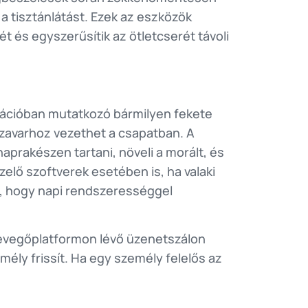
a tisztánlátást. Ezek az eszközök
 és egyszerűsítik az ötletcserét távoli
kációban mutatkozó bármilyen fekete
rzavarhoz vezethet a csapatban. A
aprakészen tartani, növeli a morált, és
elő szoftverek esetében is, ha valaki
tos, hogy napi rendszerességgel
csevegőplatformon lévő üzenetszálon
ély frissít. Ha egy személy felelős az