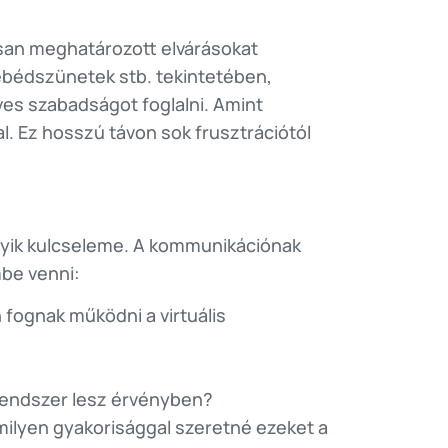
osan meghatározott elvárásokat
ebédszünetek stb. tekintetében,
ves szabadságot foglalni. Amint
l. Ez hosszú távon sok frusztrációtól
gyik kulcseleme. A kommunikációnak
mbe venni:
fognak működni a virtuális
rendszer lesz érvényben?
milyen gyakorisággal szeretné ezeket a