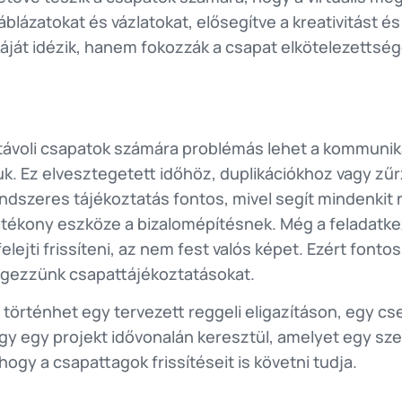
ázatokat és vázlatokat, elősegítve a kreativitást és 
át idézik, hanem fokozzák a csapat elkötelezettségét
távoli csapatok számára problémás lehet a kommuni
uk. Ez elvesztegetett időhöz, duplikációkhoz vagy zű
ndszeres tájékoztatás fontos, mivel segít mindenkit n
tékony eszköze a bizalomépítésnek. Még a feladatkez
felejti frissíteni, az nem fest valós képet. Ezért fon
gezzünk csapattájékoztatásokat.
 történhet egy tervezett reggeli eligazításon, egy 
gy egy projekt idővonalán keresztül, amelyet egy szem
 hogy a csapattagok frissítéseit is követni tudja.