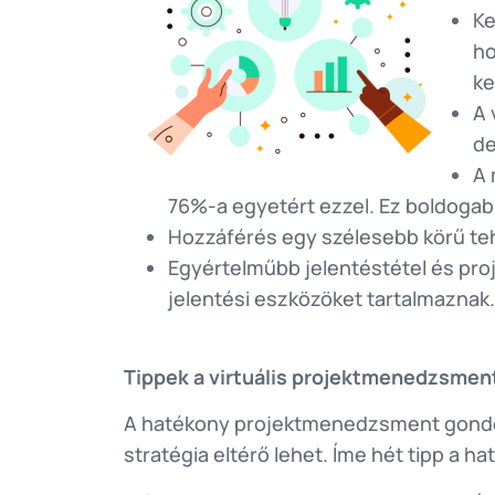
Ke
ho
ke
A 
de
A 
76%-a egyetért ezzel. Ez boldoga
Hozzáférés egy szélesebb körű te
Egyértelműbb jelentéstétel és proj
jelentési eszközöket tartalmaznak. 
Tippek a virtuális projektmenedzsmen
A hatékony projektmenedzsment gondos 
stratégia eltérő lehet. Íme hét tipp a 