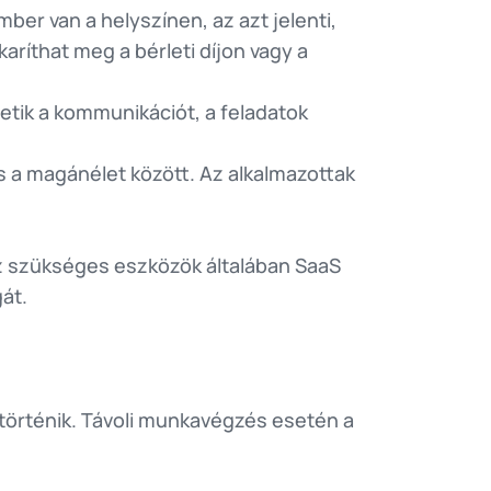
er van a helyszínen, az azt jelenti,
aríthat meg a bérleti díjon vagy a
tik a kommunikációt, a feladatok
s a magánélet között. Az alkalmazottak
oz szükséges eszközök általában SaaS
át.
örténik. Távoli munkavégzés esetén a