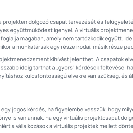
ojekten dolgozó csapat tervezését és felügyeletét 
s együttműködést igényel. A virtuális projektmene
át foglalja magában, amely nem tartózkodik együtt. Id
ikor a munkatársak egy része irodai, másik része pe
 projektmenedzsment kihívást jelenthet. A csapatok elv
szabb ideig tarthat a „gyors” kérdések feltevése, ha
irányításhoz kulcsfontosságú elvekre van szükség, és
 egy jogos kérdés, ha figyelembe vesszük, hogy mil
őnye is van annak, ha egy virtuális projektcsapat dol
iért a vállalkozások a virtuális projektek mellett dönt