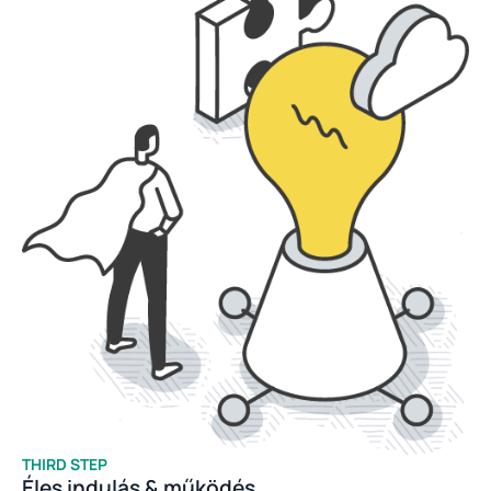
THIRD STEP
Éles indulás & működés