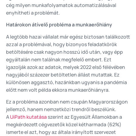
cég milyen munkafolyamatok automatizálásával
enyhítheti a problémát.
Határokon átívelő probléma a munkaerőhiány
A legtöbb hazai vállalat már egész biztosan találkozott
azzal a problémával, hogy bizonyos feladatkörök
betöltésére csak nagyon hosszú idő után, vagy épp
egyáltalán nem találnak megfelelő embert. Ezt
igazolják
azok az adatok
, melyek 2022 első félévében
nagyjából százezer betöltetlen állást mutattak. Ez
különösen aggasztó, hazánkban ugyanis a pandémia
előtt nem volt példa ekkora munkaerőhiányra.
Ez a probléma azonban nem csupán Magyarországon
jellemző, hanem nemzetközi trendről beszélünk.
A
UiPath kutatása
szerint az Egyesült Államokban a
megkérdezett cégvezetők közel kétharmada (62%)
ismerte el azt, hogy az általa irányított szervezet