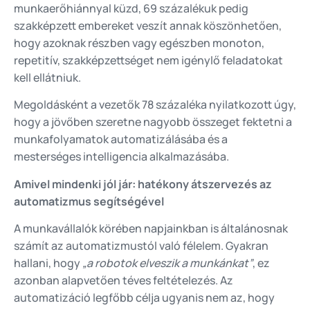
munkaerőhiánnyal küzd, 69 százalékuk pedig
szakképzett embereket veszít annak köszönhetően,
hogy azoknak részben vagy egészben monoton,
repetitív, szakképzettséget nem igénylő feladatokat
kell ellátniuk.
Megoldásként a vezetők 78 százaléka nyilatkozott úgy,
hogy a jövőben szeretne nagyobb összeget fektetni a
munkafolyamatok automatizálásába és a
mesterséges intelligencia alkalmazásába.
Amivel mindenki jól jár: hatékony átszervezés az
automatizmus segítségével
A munkavállalók körében napjainkban is általánosnak
számít az automatizmustól való félelem. Gyakran
hallani, hogy
„a robotok elveszik a munkánkat”
, ez
azonban alapvetően téves feltételezés. Az
automatizáció legfőbb célja ugyanis nem az, hogy