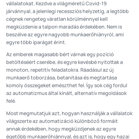
vállalatokat. Kezdve a világméretű Covid-19
járvánnyal, a jelenlegi recessziós helyzetig, a legtöbb
cégnek rengeteg váratlan körülménnyel kell
megküzdenie a talpon maradás érdekében. Nem is
beszélve az egyre nagyobb munkaerőhiányról, ami
egyre több iparágat érint.
Az emberek magasabb bért várnak egy pozíció
betöltéséért cserébe, és egyre kevésbé nyitottak a
monoton, repetitív feladatokra. Ráadásul az új
munkaerő toborzása, betanítása és megtartása
komoly összegeket emészthet fel. Így sok cég fordul
az automatizmus által kínált, alternatív megoldások
felé.
Most megmutatjuk azt, hogyan használják a vállalatok
világszerte az automatizáció különböző formáit
annak érdekében, hogy megküzdjenek az egyre
égetőbb munkaerőhiánnyal, és azt is, hogy egy hazai