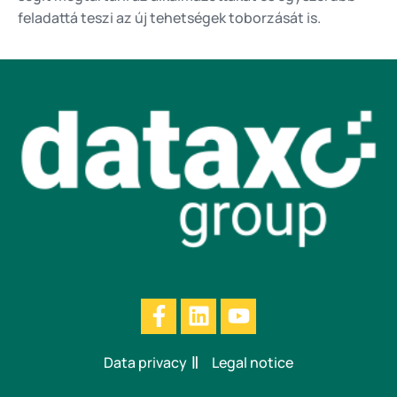
feladattá teszi az új tehetségek toborzását is.
Data privacy
Legal notice