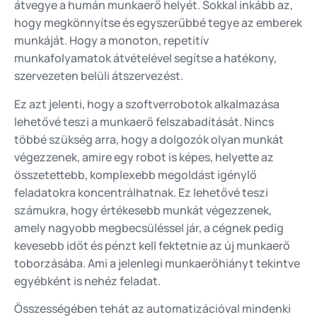
átvegye a humán munkaerő helyét. Sokkal inkább az,
hogy megkönnyítse és egyszerűbbé tegye az emberek
munkáját. Hogy a monoton, repetitív
munkafolyamatok átvételével segítse a hatékony,
szervezeten belüli átszervezést.
Ez azt jelenti, hogy a szoftverrobotok alkalmazása
lehetővé teszi a munkaerő felszabadítását. Nincs
többé szükség arra, hogy a dolgozók olyan munkát
végezzenek, amire egy robot is képes, helyette az
összetettebb, komplexebb megoldást igénylő
feladatokra koncentrálhatnak. Ez lehetővé teszi
számukra, hogy értékesebb munkát végezzenek,
amely nagyobb megbecsüléssel jár, a cégnek pedig
kevesebb időt és pénzt kell fektetnie az új munkaerő
toborzásába. Ami a jelenlegi munkaerőhiányt tekintve
egyébként is nehéz feladat.
Összességében tehát az automatizációval mindenki