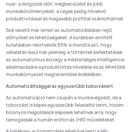
nyer: a dolgozók időt, megbecsülést és jobb
munkakörülményeket, a cégek pedig növekvő
produktivitással és magasabb profittal számolhatnak.
Sok vezető már ismeri az automatizálásban rejlő
előnyöket és lehetőségeket. A korábban említett
kutatásban résztvevők 83%-a mondta azt, hogy
vállalatán beül már jelenleg is történtek befektetések
az automatizmus és/vagy a mesterséges intelligencia
alkalmazására a produktivitás növelése és az élhetőbb
munkakörnyezet megteremtése érdekében.
Automatizáltsággal az egyszerűbb toborzásért
Az automatizáció nem csupán a munkavégzést, de a
toborzást is képes egyszerűbb feladattá tenni, hiszen
bizonyos megoldások képesek lehetnek arra, hogy
támogassák a humán erőforrás (HR) műveleteket.
A hatékony automatizálás lehetővé teszi a HR-