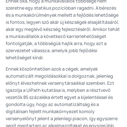
Ennek oka, hogy a munkavállalók többsége nem
szeretne egy statikus pozícióban ragadni. A bérezés
és a munkakörülmények mellett a fejlődés lehetősége
is fontos, legyen szó akár új készségek elsajátításáról,
akár egy meglévő készség fejlesztéséről. Amikor tehát
a munkavállalók a következő karrierlehetőséget
fontolgatják, a többségük hajlik arra, hogy azt a
szervezetet válassza, amelyik jobb fejlődési
lehetőséget kínál.
Ennek köszönhetően azok a cégek, amelyek
automatizált megoldásokkal is dolgoznak, jelenleg
előnyt élvezhetnek versenytársaikkal szemben. Ezt
igazolja a UiPath kutatása is, melyben a résztvevő
vezetők 85 százaléka értett egyet a kijelentéssel és
gondolta úgy, hogy az automatizáltság és a
digitálisan fejlett munkakörnyezet komoly
versenyelőnyt jelent a jelenlegi piacon, így egyszerre
segít megtartani az alkalmazottakat és egyszerűbb