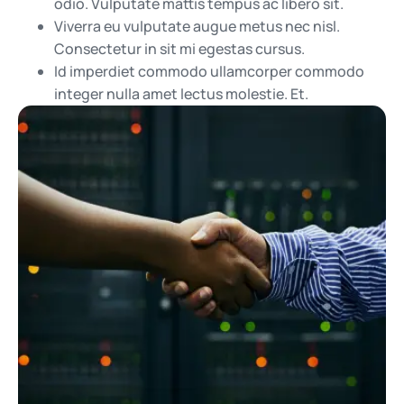
odio. Vulputate mattis tempus ac libero sit.
Viverra eu vulputate augue metus nec nisl.
Consectetur in sit mi egestas cursus.
Id imperdiet commodo ullamcorper commodo
integer nulla amet lectus molestie. Et.