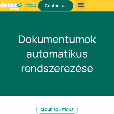
Contact us
About us
Dokumentumok
automatikus
rendszerezése
CLOUD SOLUTIONS