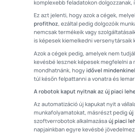
komplexebb feladatokon dolgozzanak, í
Ez azt jelenti, hogy azok a cégek, mely
profithoz
, ezáltal pedig dolgozóik mun
nemcsak termékeik vagy szolgáltatása
is képesek kiemelkedni versenytársaik 
Azok a cégek pedig, amelyek nem tudják
kevésbé lesznek képesek megfelelni a m
mondhatnánk, hogy
idővel mindenkine
túl későn felpattanni a vonatra és lema
A robotok kaput nyitnak az új piaci le
Az automatizáció új kapukat nyit a váll
munkafolyamatokat, másrészt pedig
új
szoftverrobotok alkalmazása
új piaci 
napjainkban egyre kevésbé jövedelmező e