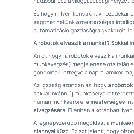
hatással lesz a világgazdasági helyzetre
És hogy milyen konstruktív hozadékai l
segíthet nekünk a mesterséges intelli
automatizáció gazdaságra gyakorolt, le
A robotok elveszik a munkát? Sokkal i
Arról, hogy „a robotok elveszik a munká
munkavégzés) megjelenése óta talán ez 
gondolnak rettegve a napra, amikor majd
Az igazság azonban az, hogy
a robotok
sokkal inkább új munkahelyeket teremt
humán munkaerőre,
a mesterséges int
elvégzésére
. Ellenben a korábban ilye
A legnépszerűbb megoldást
a munkaerő
hiánnyal küzd.
Ez azt jelenti, hogy biz