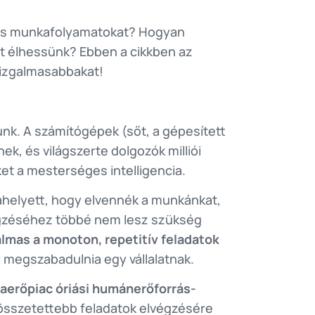
nyos munkafolyamatokat? Hogyan
t élhessünk? Ebben a cikkben az
gizgalmasabbakat!
unk. A számítógépek (sőt, a gépesített
, és világszerte dolgozók milliói
et a mesterséges intelligencia.
 ahelyett, hogy elvennék a munkánkat,
végzéséhez többé nem lesz szükség
lmas a monoton, repetitív feladatok
l megszabadulnia egy vállalatnak.
aerőpiac óriási humánerőforrás-
 összetettebb feladatok elvégzésére