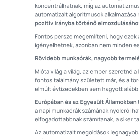
koncentrálhatnak, míg az automatizmus 
automatizált algoritmusok alkalmazása
pozitív irányba történő elmozdulásáh
Fontos persze megemlíteni, hogy ezek 
igényelhetnek, azonban nem minden eset
Rövidebb munkaórák, nagyobb termel
Mióta világ a világ, az ember szeretné
fontos találmány született már, és a 
elmúlt évtizedekben sem hagyott alább
Európában és az Egyesült
Államokban 
a napi munkaórák számának nyolcról ha
elfogadottabbnak számítanak, a siker ta
Az automatizált megoldások legnagyobb