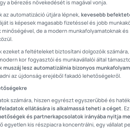
gy a bérezés növekedését is magával vonja.
ek az automatizáció útjára lépnek,
kevesebb befektete
káját is képesek magasabb fizetéssel és jobb munkak
ik minőségével, de a modern munkafolyamatoknak és
közül.
 ezeket a feltételeket biztosítani dolgozóik számár
odern kor fogyasztói és munkavállalói által támaszto
k muszáj lesz automatizálnia bizonyos munkafolya
radni az újdonság erejéből fakadó lehetőségekről.
hetőségekre
alatok számára, hiszen egyrészt egyszerűbbé és haték
 feladatok ellátására is alkalmassá teheti a céget
. E
lehetőségek és partnerkapcsolatok irányába nyitja m
gyetlen kis részpiacra koncentrálni, egy vállalat ped