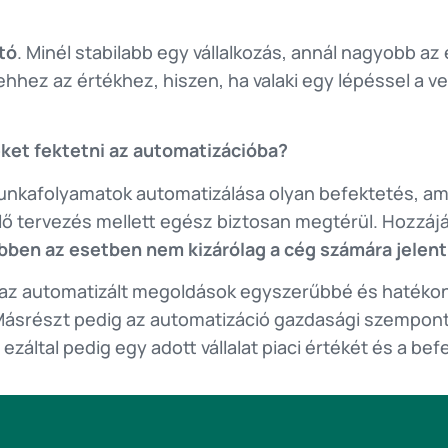
tó
. Minél stabilabb egy vállalkozás, annál nagyobb az
hhez az értékhez, hiszen, ha valaki egy lépéssel a ver
et fektetni az automatizációba?
kafolyamatok automatizálása olyan befektetés, ami
lő tervezés mellett egész biztosan megtérül. Hozzáj
bben az esetben nem kizárólag a cég számára jelent
n az automatizált megoldások egyszerűbbé és hatékon
ásrészt pedig az automatizáció gazdasági szempontbó
által pedig egy adott vállalat piaci értékét és a befe