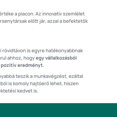
 értéke a piacon. Az innovatív szemlélet
senytársak előtt jár, azzal a befektetők
 rövidtávon is egyre hatékonyabbnak
árul ahhoz, hogy
egy vállalkozásból
 pozitív eredményt.
yabbá teszik a munkavégzést, ezáltal
l is komoly hajtóerő lehet, hiszen
ktetési kedvet is.