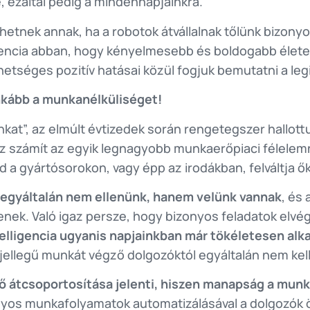
, ezáltal pedig a mindennapjainkra.
ehetnek annak, ha a robotok átvállalnak tőlünk bizo
gencia abban, hogy kényelmesebb és boldogabb élete
hetséges pozitív hatásai közül fogjuk bemutatni a le
nkább a munkanélküliséget!
nkat”, az elmúlt évtizedek során rengetegszer hallott
számít az egyik legnagyobb munkaerőpiaci félelemnek
 a gyártósorokon, vagy épp az irodákban, felváltja ők
 egyáltalán nem ellenünk, hanem velünk vannak
, és
enek. Való igaz persze, hogy bizonyos feladatok el
elligencia ugyanis napjainkban már tökéletesen alka
n jellegű munkát végző dolgozóktól egyáltalán nem kel
 átcsoportosítása jelenti, hiszen manapság a munk
onyos munkafolyamatok automatizálásával a dolgozók