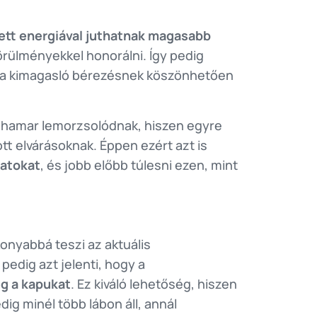
tt energiával juthatnak magasabb
örülményekkel honorálni. Így pedig
 a kimagasló bérezésnek köszönhetően
a, hamar lemorzsolódnak, hiszen egyre
tt elvárásoknak. Éppen ezért azt is
matokat
, és jobb előbb túlesni ezen, mint
onyabbá teszi az aktuális
z pedig azt jelenti, hogy a
eg a kapukat
. Ez kiváló lehetőség, hiszen
ig minél több lábon áll, annál