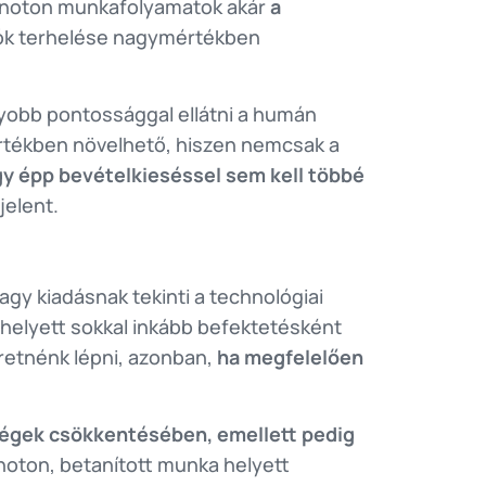
 monoton munkafolyamatok akár
a
ozók terhelése nagymértékben
gyobb pontossággal ellátni a humán
rtékben növelhető, hiszen nemcsak a
gy épp bevételkieséssel sem kell többé
jelent.
gy kiadásnak tekinti a technológiai
 helyett sokkal inkább befektetésként
zeretnénk lépni, azonban,
ha megfelelően
ségek csökkentésében, emellett pedig
onoton, betanított munka helyett