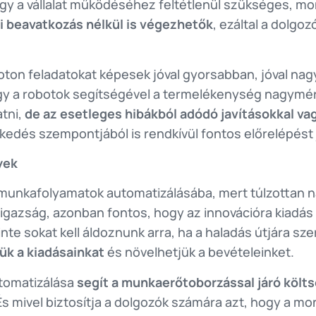
hogy a vállalat működéséhez feltétlenül szükséges,
 beavatkozás nélkül is végezhetők
, ezáltal a dolg
noton feladatokat képesek jóval gyorsabban, jóval na
ogy a robotok segítségével a termelékenység nagymé
tni,
de az esetleges hibákból adódó javításokkal va
kedés szempontjából is rendkívül fontos előrelépést 
yek
 munkafolyamatok automatizálásába, mert túlzottan na
igazság, azonban fontos, hogy az innovációra kiadás
leinte sokat kell áldoznunk arra, ha a haladás útjára s
jük a kiadásainkat
és növelhetjük a bevételeinket.
tomatizálása
segít a munkaerőtoborzással járó költ
 És mivel biztosítja a dolgozók számára azt, hogy a m