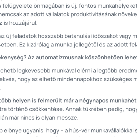
felügyelete önmagában is új, fontos munkahelyeket 
 nemcsak az adott vállalatok produktivitásának növe
oz
is hozzájárul.
az új feladatok hosszabb betanulási időszakot vagy 
ben. Ez kizárólag a munka jellegétől és az adott fel
ékenység? Az automatizmusnak köszönhetően lehe
 a lehető legkevesebb munkával elérni a legtöbb ere
törekvés, hogy az élhető mindennapokhoz szükséges m
.
több helyen is felmerült már a négynapos munkahé
tra történő csökkentése. Annak tükrében pedig, hog
lán már nincs is olyan messze.
 előnye ugyanis, hogy – a hús-vér munkavállalókkal 