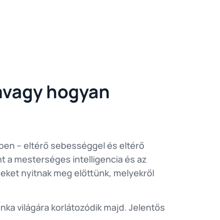
 avagy hogyan
őben – eltérő sebességgel és eltérő
t a mesterséges intelligencia és az
geket nyitnak meg előttünk, melyekről
ka világára korlátozódik majd. Jelentős