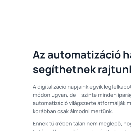
Az automatizáció h
segíthetnek rajtun
A digitalizáció napjaink egyik legfelka
módon ugyan, de – szinte minden iparágo
automatizáció világszerte átformálják 
korábban csak álmodni mertünk.
Ennek tükrében talán nem meglepő, hogy