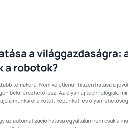
atása a világgazdaságra:
k a robotok?
pottabb témaköre. Nem véletlenül, hiszen hatása a jöv
n belül érezhető lesz. Az olyan új technológiák, min
majd a munkáról alkotott képünket, és olyan lehetősé
 az automatizáció hatása egyáltalán nem csak a mun