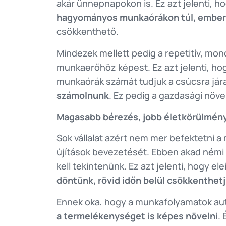
akár ünnepnapokon is. Ez azt jelenti, 
hagyományos munkaórákon túl, emberi
csökkenthető.
Mindezek mellett pedig a repetitív, mo
munkaerőhöz képest. Ez azt jelenti, h
munkaórák számát tudjuk a csúcsra jára
számolnunk
. Ez pedig a gazdasági növe
Magasabb bérezés, jobb életkörülmén
Sok vállalat azért nem mer befektetni a
újítások bevezetését. Ebben akad némi 
kell tekintenünk. Ez azt jelenti, hogy e
döntünk, rövid időn belül csökkenthet
Ennek oka, hogy a munkafolyamatok au
a termelékenységet is képes növelni
.