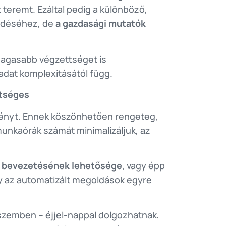
teremt. Ezáltal pedig a különböző,
kedéséhez, de
a gazdasági mutatók
magasabb végzettséget is
adat komplexitásától függ.
tséges
dményt. Ennek köszönhetően rengeteg,
unkaórák számát minimalizáljuk, az
t bevezetésének lehetősége
, vagy épp
y az automatizált megoldások egyre
szemben – éjjel-nappal dolgozhatnak,