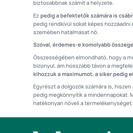
biztosabbnak számít a helyzete.
Ez
pedig a befektetők számára is csábí
pedig rendkívül sokat képes hozzáadni e
szemében hatalmasat nő.
Szóval, érdemes-e komolyabb összegek
Összességében elmondható, hogy a mun
bizonyul, ám hosszabb távon a megfele
kihozzuk a maximumot, a siker pedig e
Egyrészt a dolgozók számára is, hisze
pedig megkönnyítik a mindennapokat. M
hatékonyan növeli a termelékenységet, ez